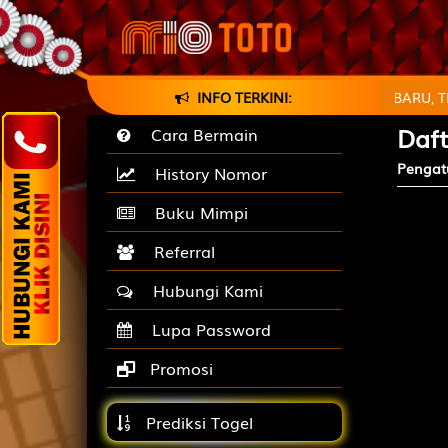
 AGENT TOGEL & LIVE GAMES TERBARU, TERBAIK DAN TERPERC
INFO TERKINI:
Daft
Cara Bermain
Pengat
History Nomor
Buku Mimpi
Referral
Hubungi Kami
Lupa Password
Promosi
Prediksi Togel