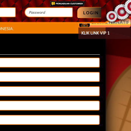
LOGIN
KLIK LINK VIP 1