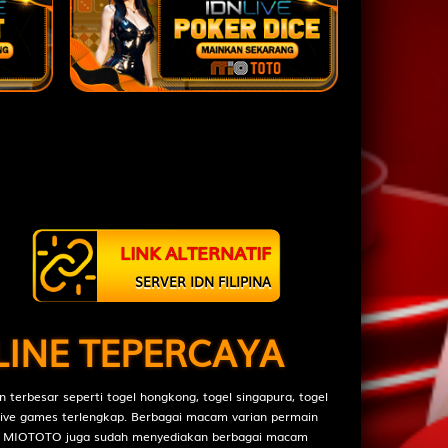
LINK ALTERNATIF
SERVER IDN FILIPINA
LINE TEPERCAYA
 terbesar seperti togel hongkong, togel singapura, togel
 Live games terlengkap. Berbagai macam varian permain
 lagi. MIOTOTO juga sudah menyediakan berbagai macam